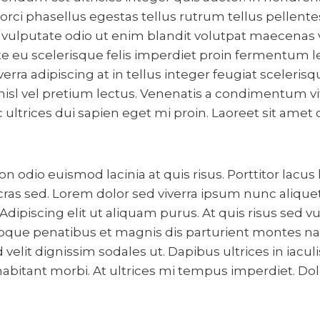
rci phasellus egestas tellus rutrum tellus pellentes
 vulputate odio ut enim blandit volutpat maecenas v
e eu scelerisque felis imperdiet proin fermentum l
verra adipiscing at in tellus integer feugiat sceleris
nisl vel pretium lectus. Venenatis a condimentum v
 ultrices dui sapien eget mi proin. Laoreet sit amet 
 odio euismod lacinia at quis risus. Porttitor lacus
cras sed. Lorem dolor sed viverra ipsum nunc aliqu
Adipiscing elit ut aliquam purus. At quis risus sed v
natoque penatibus et magnis dis parturient montes na
elit dignissim sodales ut. Dapibus ultrices in iacul
abitant morbi. At ultrices mi tempus imperdiet. Dolo