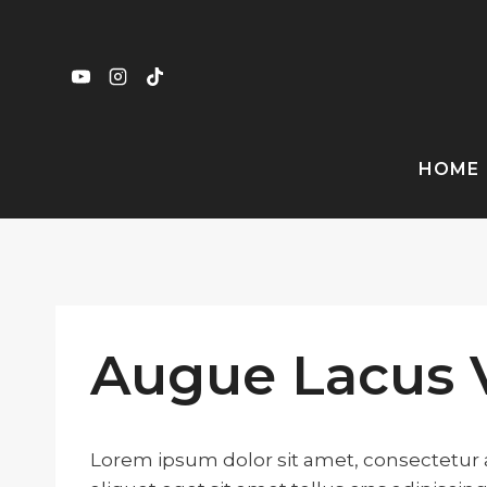
Skip
to
content
HOME
Augue Lacus V
Lorem ipsum dolor sit amet, consectetur a