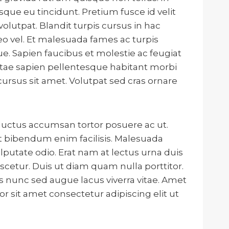
que eu tincidunt. Pretium fusce id velit
olutpat. Blandit turpis cursus in hac
eo vel. Et malesuada fames ac turpis
que. Sapien faucibus et molestie ac feugiat
itae sapien pellentesque habitant morbi
cursus sit amet. Volutpat sed cras ornare
 luctus accumsan tortor posuere ac ut.
et bibendum enim facilisis. Malesuada
ulputate odio. Erat nam at lectus urna duis
scetur. Duis ut diam quam nulla porttitor.
is nunc sed augue lacus viverra vitae. Amet
r sit amet consectetur adipiscing elit ut