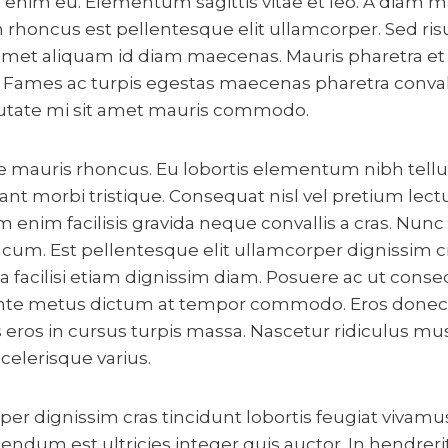
ng enim eu. Elementum sagittis vitae et leo. A diam 
honcus est pellentesque elit ullamcorper. Sed risus 
it amet aliquam id diam maecenas. Mauris pharetra et
 Fames ac turpis egestas maecenas pharetra convallis
putate mi sit amet mauris commodo.
 mauris rhoncus. Eu lobortis elementum nibh tellus
nt morbi tristique. Consequat nisl vel pretium lect
nim facilisis gravida neque convallis a cras. Nunc 
cum. Est pellentesque elit ullamcorper dignissim cr
lla facilisi etiam dignissim diam. Posuere ac ut conse
in ante metus dictum at tempor commodo. Eros donec a
 eros in cursus turpis massa. Nascetur ridiculus mus
scelerisque varius.
per dignissim cras tincidunt lobortis feugiat vivamu
ndum est ultricies integer quis auctor. In hendreri