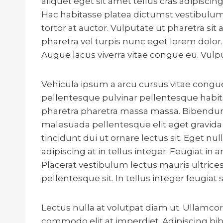
aliquet eget sit amet tellus cras adipisci
Hac habitasse platea dictumst vestibulum r
tortor at auctor. Vulputate ut pharetra s
pharetra vel turpis nunc eget lorem dolor.
Augue lacus viverra vitae congue eu. Vul
Vehicula ipsum a arcu cursus vitae congue
pellentesque pulvinar pellentesque habita
pharetra pharetra massa massa. Bibendum e
malesuada pellentesque elit eget gravida 
tincidunt dui ut ornare lectus sit. Eget nu
adipiscing at in tellus integer. Feugiat 
Placerat vestibulum lectus mauris ultrices
pellentesque sit. In tellus integer feugiat 
Lectus nulla at volutpat diam ut. Ullamcor
commodo elit at imperdiet. Adipiscing bibe