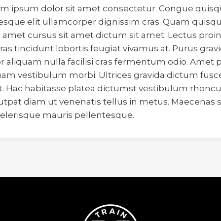
orem ipsum dolor sit amet consectetur. Congue quis
sque elit ullamcorper dignissim cras. Quam quisqu
t amet cursus sit amet dictum sit amet. Lectus proi
as tincidunt lobortis feugiat vivamus at. Purus gravi
r aliquam nulla facilisi cras fermentum odio. Amet p
am vestibulum morbi. Ultrices gravida dictum fusce
. Hac habitasse platea dictumst vestibulum rhoncus
tpat diam ut venenatis tellus in metus. Maecenas se
elerisque mauris pellentesque.