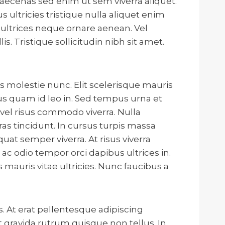
maecenas sed enim ut sem viverra aliquet.
ultricies tristique nulla aliquet enim
 ultrices neque ornare aenean. Vel
. Tristique sollicitudin nibh sit amet.
 molestie nunc. Elit scelerisque mauris
us quam id leo in. Sed tempus urna et
vel risus commodo viverra. Nulla
as tincidunt. In cursus turpis massa
quat semper viverra. At risus viverra
c odio tempor orci dapibus ultrices in.
 mauris vitae ultricies. Nunc faucibus a
s. At erat pellentesque adipiscing
t gravida rutrum quisque non tellus. In