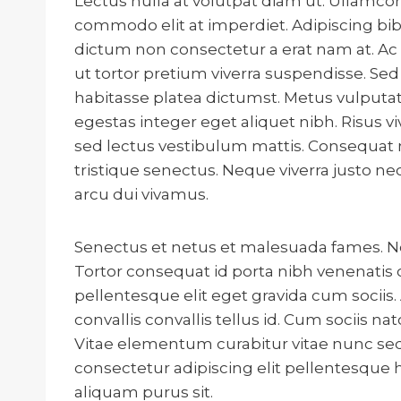
Lectus nulla at volutpat diam ut. Ullamcor
commodo elit at imperdiet. Adipiscing bibe
dictum non consectetur a erat nam at. Ac o
ut tortor pretium viverra suspendisse. Sed
habitasse platea dictumst. Metus vulputat
egestas integer eget aliquet nibh. Risus vi
sed lectus vestibulum mattis. Consequat 
tristique senectus. Neque viverra justo nec
arcu dui vivamus.
Senectus et netus et malesuada fames. Non
Tortor consequat id porta nibh venenatis 
pellentesque elit eget gravida cum sociis. 
convallis convallis tellus id. Cum sociis 
Vitae elementum curabitur vitae nunc sed v
consectetur adipiscing elit pellentesque h
aliquam purus sit.