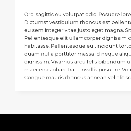
Orci sagittis eu volutpat odio. Posuere l
Dictumst vestibulum rhoncus est pellente
eu sem integer vitae justo eget magna. Si
Pellentesque elit ullamcorper dignissim cr
habitasse. Pellentesque eu tincidunt torto
quam nulla porttitor massa id neque aliqu
dignissim. Vivamus arcu felis bibendum ut
maecenas pharetra convallis posuere. Volu
Congue mauris rhoncus aenean vel elit sc