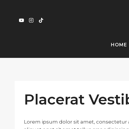
Skip
to
content
HOME
Placerat Vest
Lorem ipsum dolor sit amet, consectetur a