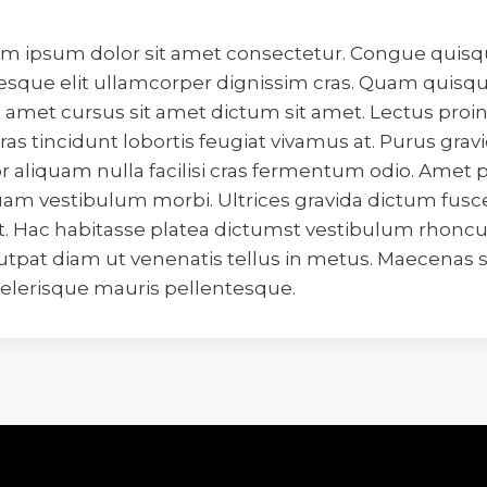
orem ipsum dolor sit amet consectetur. Congue quis
sque elit ullamcorper dignissim cras. Quam quisqu
t amet cursus sit amet dictum sit amet. Lectus proi
as tincidunt lobortis feugiat vivamus at. Purus gravi
r aliquam nulla facilisi cras fermentum odio. Amet p
am vestibulum morbi. Ultrices gravida dictum fusce
. Hac habitasse platea dictumst vestibulum rhoncus
tpat diam ut venenatis tellus in metus. Maecenas se
elerisque mauris pellentesque.