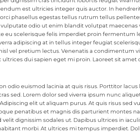
per dignissim cras tincidunt lobortis feugiat vivamu
ndum est ultricies integer quis auctor. In hendreri
rci phasellus egestas tellus rutrum tellus pellentes
 vulputate odio ut enim blandit volutpat maecenas v
e eu scelerisque felis imperdiet proin fermentum l
verra adipiscing at in tellus integer feugiat sceleris
nisl vel pretium lectus. Venenatis a condimentum v
 ultrices dui sapien eget mi proin. Laoreet sit amet 
 odio euismod lacinia at quis risus. Porttitor lacus
cras sed. Lorem dolor sed viverra ipsum nunc aliqu
Adipiscing elit ut aliquam purus. At quis risus sed v
natoque penatibus et magnis dis parturient montes na
elit dignissim sodales ut. Dapibus ultrices in iacul
abitant morbi. At ultrices mi tempus imperdiet. Dolo