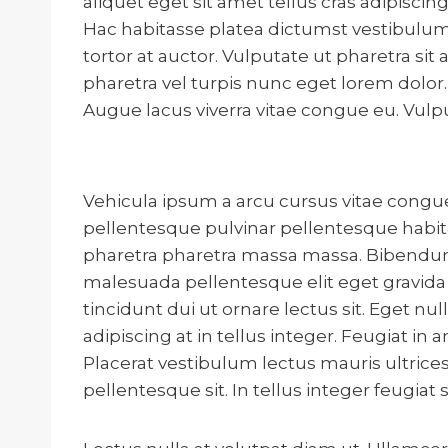
aliquet eget sit amet tellus cras adipisci
Hac habitasse platea dictumst vestibulum r
tortor at auctor. Vulputate ut pharetra s
pharetra vel turpis nunc eget lorem dolor.
Augue lacus viverra vitae congue eu. Vul
Vehicula ipsum a arcu cursus vitae congue
pellentesque pulvinar pellentesque habita
pharetra pharetra massa massa. Bibendum e
malesuada pellentesque elit eget gravida 
tincidunt dui ut ornare lectus sit. Eget nu
adipiscing at in tellus integer. Feugiat 
Placerat vestibulum lectus mauris ultrices
pellentesque sit. In tellus integer feugiat 