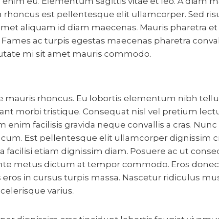
ng enim eu. Elementum sagittis vitae et leo. A diam 
honcus est pellentesque elit ullamcorper. Sed risus 
it amet aliquam id diam maecenas. Mauris pharetra et
 Fames ac turpis egestas maecenas pharetra convallis
putate mi sit amet mauris commodo.
 mauris rhoncus. Eu lobortis elementum nibh tellus
nt morbi tristique. Consequat nisl vel pretium lect
nim facilisis gravida neque convallis a cras. Nunc 
cum. Est pellentesque elit ullamcorper dignissim cr
lla facilisi etiam dignissim diam. Posuere ac ut conse
in ante metus dictum at tempor commodo. Eros donec a
 eros in cursus turpis massa. Nascetur ridiculus mus
scelerisque varius.