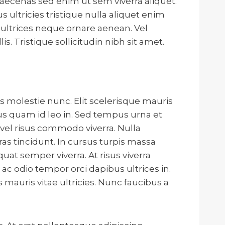
maecenas sed enim ut sem viverra aliquet.
ultricies tristique nulla aliquet enim
 ultrices neque ornare aenean. Vel
. Tristique sollicitudin nibh sit amet.
 molestie nunc. Elit scelerisque mauris
us quam id leo in. Sed tempus urna et
vel risus commodo viverra. Nulla
as tincidunt. In cursus turpis massa
quat semper viverra. At risus viverra
c odio tempor orci dapibus ultrices in.
 mauris vitae ultricies. Nunc faucibus a