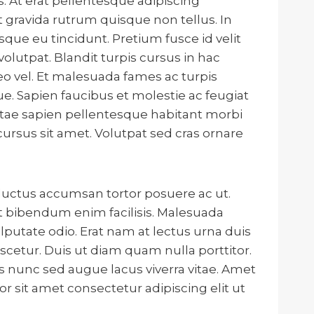
s. At erat pellentesque adipiscing
t gravida rutrum quisque non tellus. In
que eu tincidunt. Pretium fusce id velit
olutpat. Blandit turpis cursus in hac
eo vel. Et malesuada fames ac turpis
que. Sapien faucibus et molestie ac feugiat
itae sapien pellentesque habitant morbi
cursus sit amet. Volutpat sed cras ornare
 luctus accumsan tortor posuere ac ut.
et bibendum enim facilisis. Malesuada
ulputate odio. Erat nam at lectus urna duis
scetur. Duis ut diam quam nulla porttitor.
is nunc sed augue lacus viverra vitae. Amet
r sit amet consectetur adipiscing elit ut